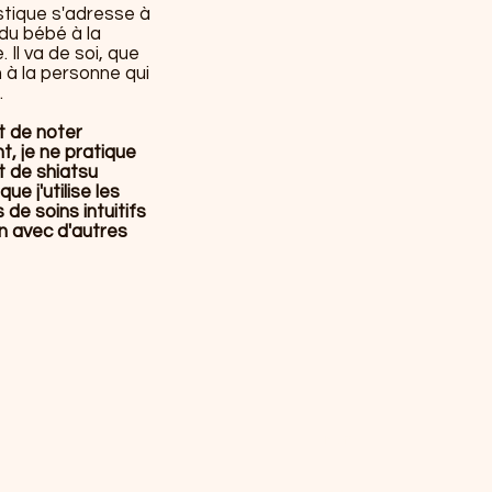
istique s'adresse à
du bébé à la
Il va de soi, que
n à la personne qui
.
t de noter
t, je ne pratique
t de shiatsu
ue j'utilise les
 de soins intuitifs
n avec d'autres