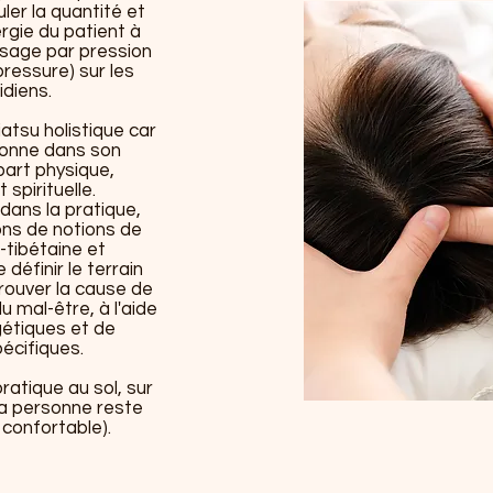
ler la quantité et
ergie du patient à
ssage par pression
ressure) sur les
idiens.
hiatsu holistique car
rsonne dans son
art physique,
 spirituelle.
 dans la pratique,
ns de notions de
tibétaine et
 définir le terrain
trouver la cause de
u mal-être, à l'aide
gétiques et de
écifiques.
ratique au sol, sur
La personne reste
 confortable).