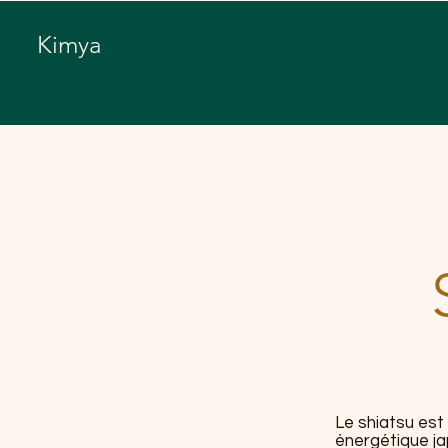
Kimya
Le shiatsu es
énergétique ja