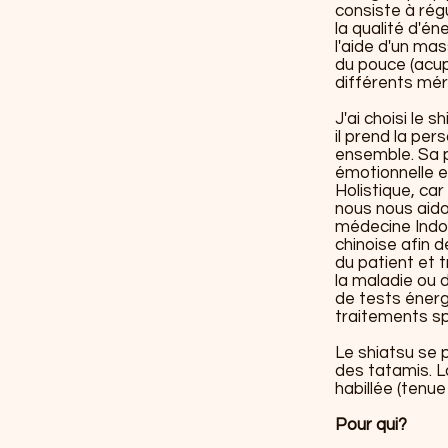
consiste à régu
la qualité d'én
l'aide d'un ma
du pouce (acup
différents mér
J'ai choisi le s
il prend la pe
ensemble. Sa p
émotionnelle et
Holistique, car
nous nous aido
médecine Indo-
chinoise afin de
du patient et 
la maladie ou d
de tests éner
traitements sp
Le shiatsu se p
des tatamis. 
habillée (tenue
Pour qui?