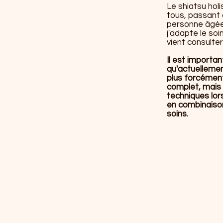
Le shiatsu hol
tous, passant 
personne âgée. 
j'adapte le soi
vient consulter
Il est importan
qu'actuellemen
plus forcémen
complet, mais q
techniques lors
en combinaiso
soins.
Me contacter