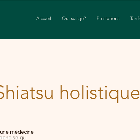
Accueil
Qui suis-je?
Prestations
Tarif
Shiatsu holistiqu
t une médecine
ponaise qui